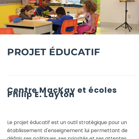
PROJET ÉDUCATIF
Centre MacKay et écoles
Philip E. Layton
Le projet éducatif est un outil stratégique pour un
établissement d'enseignement lui permettant de
définir ses politiques, ses priorités et ses attentes