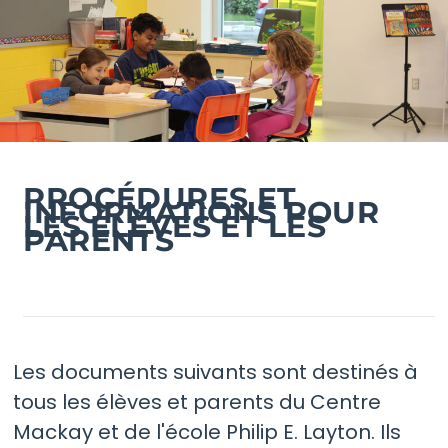
PROCÉDURES ET
INFORMATIONS POUR
LES ÉLÈVES ET LES
PARENTS
Les documents suivants sont destinés à
tous les élèves et parents du Centre
Mackay et de l'école Philip E. Layton. Ils