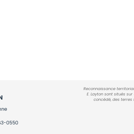
Reconnaissance territorial
E. Layton sont situés sur
N
concédé, des terres 
nne
83-0550