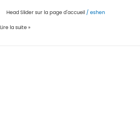
page
Head Slider sur la page d'accueil
/
eshen
d'accueil
Lire la suite »